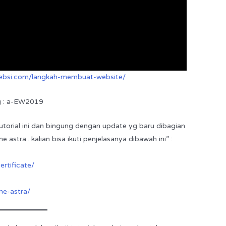
websi.com/langkah-membuat-website/
g : a-EW2019
tutorial ini dan bingung dengan update yg baru dibagian
e astra.. kalian bisa ikuti penjelasanya dibawah ini” :
ertificate/
me-astra/