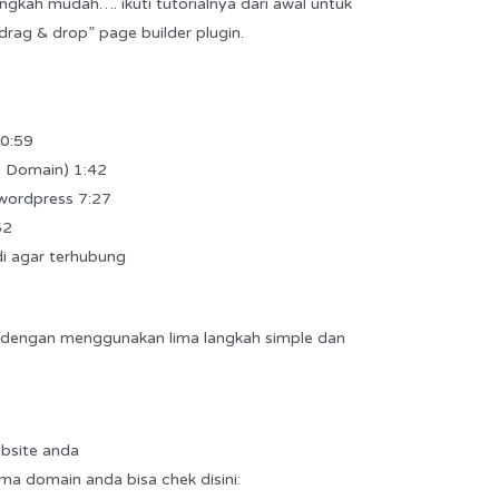
kah mudah…. ikuti tutorialnya dari awal untuk
ag & drop” page builder plugin.
 0:59
s Domain) 1:42
l wordpress 7:27
52
di agar terhubung
e dengan menggunakan lima langkah simple dan
bsite anda
a domain anda bisa chek disini: