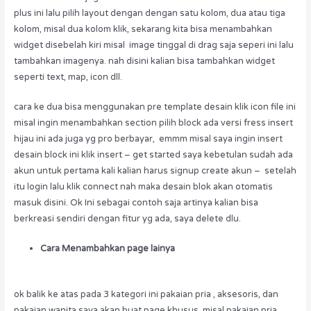
plus ini lalu pilih layout dengan dengan satu kolom, dua atau tiga
kolom, misal dua kolom klik, sekarang kita bisa menambahkan
widget disebelah kiri misal image tinggal di drag saja seperi ini lalu
tambahkan imagenya. nah disini kalian bisa tambahkan widget
seperti text, map, icon dll.
cara ke dua bisa menggunakan pre template desain klik icon file ini
misal ingin menambahkan section pilih block ada versi fress insert
hijau ini ada juga yg pro berbayar, emmm misal saya ingin insert
desain block ini klik insert – get started saya kebetulan sudah ada
akun untuk pertama kali kalian harus signup create akun – setelah
itu login lalu klik connect nah maka desain blok akan otomatis
masuk disini. Ok Ini sebagai contoh saja artinya kalian bisa
berkreasi sendiri dengan fitur yg ada, saya delete dlu.
Cara Menambahkan page lainya
ok balik ke atas pada 3 kategori ini pakaian pria , aksesoris, dan
pakaian wanita saya akan buat page khusus, misal pakaian pria