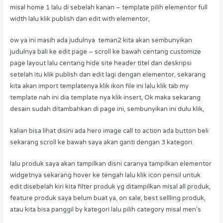
misal home 1 lalu di sebelah kanan – template pilih elementor full
width lalu klik publish dan edit with elementor,
ow ya ini masih ada judulnya teman2 kita akan sembunyikan
judulnya bali ke edit page – scroll ke bawah centang customize
page layout lalu centang hide site header titel dan deskripsi
setelah itu klik publish dan edit lagi dengan elementor, sekarang
kita akan import templatenya klik ikon file ini lalu klik tab my
template nah ini dia template nya klik insert, Ok maka sekarang
desain sudah ditambahkan di page ini, sembunyikan ini dulu klik,
kalian bisa lihat disini ada hero image call to action ada button beli
sekarang scroll ke bawah saya akan ganti dengan 3 kategori.
lalu produk saya akan tampilkan disni caranya tampilkan elementor
widgetnya sekarang hover ke tengah lalu klik icon pensil untuk
edit disebelah kiri kita filter produk yg ditampilkan misal all produk,
feature produk saya belum buat ya, on sale, best sellling produk,
atau kita bisa panggil by kategori lalu pilih category misal men’s