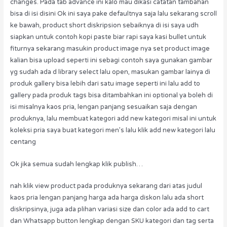
changes. Pada tab advance ini kalo mau dikasi catatan tambahan
bisa di isi disini Ok ini saya pake defaultnya saja lalu sekarang scroll
ke bawah, product short diskripsion sebaiknya di isi saya udh
siapkan untuk contoh kopi paste biar rapi saya kasi bullet untuk
fiturnya sekarang masukin product image nya set product image
kalian bisa upload seperti ini sebagi contoh saya gunakan gambar
yg sudah ada d library select lalu open, masukan gambar lainya di
produk gallery bisa lebih dari satu image seperti ini lalu add to
gallery pada produk tags bisa ditambahkan ini optional ya boleh di
isi misalnya kaos pria, lengan panjang sesuaikan saja dengan
produknya, lalu membuat kategori add new kategori misal ini untuk
koleksi pria saya buat kategori men’s lalu klik add new kategori lalu
centang
Ok jika semua sudah lengkap klik publish…
nah klik view product pada produknya sekarang dari atas judul
kaos pria lengan panjang harga ada harga diskon lalu ada short
diskripsinya, juga ada plihan variasi size dan color ada add to cart
dan Whatsapp button lengkap dengan SKU kategori dan tag serta