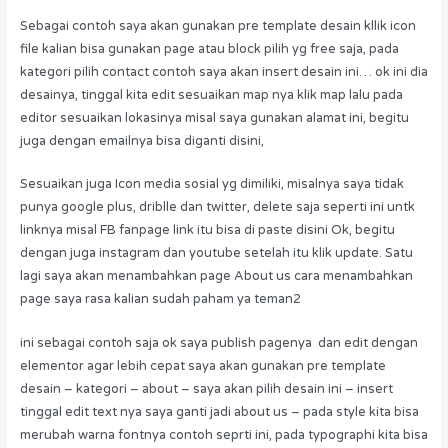
Sebagai contoh saya akan gunakan pre template desain kllik icon
file kalian bisa gunakan page atau block pilih yg free saja, pada
kategori pilih contact contoh saya akan insert desain ini… ok ini dia
desainya, tinggal kita edit sesuaikan map nya klik map lalu pada
editor sesuaikan lokasinya misal saya gunakan alamat ini, begitu
juga dengan emailnya bisa diganti disini,
Sesuaikan juga Icon media sosial yg dimiliki, misalnya saya tidak
punya google plus, driblle dan twitter, delete saja seperti ini untk
linknya misal FB fanpage link itu bisa di paste disini Ok, begitu
dengan juga instagram dan youtube setelah itu klik update. Satu
lagi saya akan menambahkan page About us cara menambahkan
page saya rasa kalian sudah paham ya teman2
ini sebagai contoh saja ok saya publish pagenya dan edit dengan
elementor agar lebih cepat saya akan gunakan pre template
desain – kategori – about – saya akan pilih desain ini – insert
tinggal edit text nya saya ganti jadi about us – pada style kita bisa
merubah warna fontnya contoh seprti ini, pada typographi kita bisa