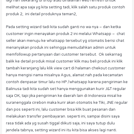
lagi nah sekarang di shop atau dihalaman web refresh untuk
melihat apa saja yg kita setting tadi, klik salah satu produk contoh
produk 2, ini detail produknya teman2,
Pada setting wizard tadi kita sudah ganti no wa nya – dan ketka
customer ingin menayakan produk 2 ini melalui Whatsapp – chat
seller akan menuju ke whatsapp tersebut yg otomatis berisi chat
menanyakan produk ini sehingga memudahkan admin untuk
memfollowup pertanyaan dari customer tersebut. Ok sekarnag
balik ke detail produk misal customer klik mau beli produk ini klik
tambah keranjang lalu klik view cart di halaman chekout customer
hanya mengisi nama misalnya Agus, alamat nah pada kecamatan
contoh denpasar timur lalu no HP /whatsapp karena pengiriman ke
Balinusa tadi kita sudah set hanya menggunakan kurir J&T regular
saja OK, tapi jika pengiriman ke daerah lain di Indonesia misal ke
suranenggala cirebon maka kurir akan otomatis ke Tiki, JNE regular
dan pos seperti ini, lalu customer bisa klik buat pesanan dan
melakukan transfer pembayaran. seperti ini, sampai disini saya
rasa tidak ada yg susah tiggal diikuti saja, ini saya tutup dulu
jendela tabnya, setting wizard ini itu kita bisa akses lagi nanti.