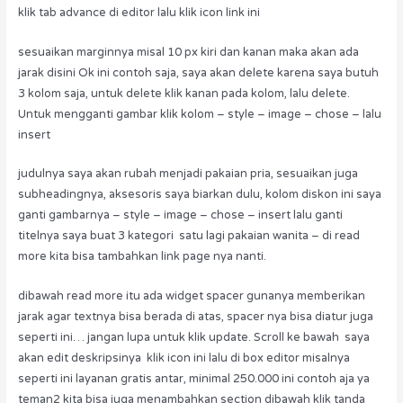
klik tab advance di editor lalu klik icon link ini
sesuaikan marginnya misal 10 px kiri dan kanan maka akan ada
jarak disini Ok ini contoh saja, saya akan delete karena saya butuh
3 kolom saja, untuk delete klik kanan pada kolom, lalu delete.
Untuk mengganti gambar klik kolom – style – image – chose – lalu
insert
judulnya saya akan rubah menjadi pakaian pria, sesuaikan juga
subheadingnya, aksesoris saya biarkan dulu, kolom diskon ini saya
ganti gambarnya – style – image – chose – insert lalu ganti
titelnya saya buat 3 kategori satu lagi pakaian wanita – di read
more kita bisa tambahkan link page nya nanti.
dibawah read more itu ada widget spacer gunanya memberikan
jarak agar textnya bisa berada di atas, spacer nya bisa diatur juga
seperti ini… jangan lupa untuk klik update. Scroll ke bawah saya
akan edit deskripsinya klik icon ini lalu di box editor misalnya
seperti ini layanan gratis antar, minimal 250.000 ini contoh aja ya
teman2 kita bisa juga menambahkan section dibawah klik tanda