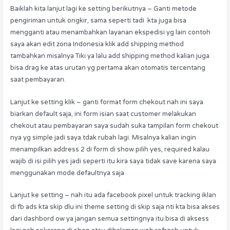
Baiklah kita lanjut lagi ke setting berikutnya – Ganti metode
pengiriman untuk ongkir, sama seperti tadi kta juga bisa
mengganti atau menambahkan layanan ekspedisi yg lain contoh
saya akan edit zona Indonesia klik add shipping method
tambahkan misalnya Tiki ya lalu add shipping method kalian juga
bisa drag ke atas urutan yg pertama akan otomatis tercentang
saat pembayaran.
Lanjut ke setting klik – ganti format form chekout nah ini saya
biarkan default saja, ini form isian saat customer melakukan
chekout atau pembayaran saya sudah suka tampilan form chekout
nya yg simple jadi saya tdak rubah lagi. Misalnya kalian ingin
menampilkan address 2 di form di show pilih yes, required kalau
wajib di isi pilih yes jadi seperti itu kira saya tidak save karena saya
menggunakan mode defaultnya saja
Lanjut ke setting – nah itu ada facebook pixel untuk tracking iklan
di fb ads kta skip dlu ini theme setting di skip saja nti kta bisa akses
dari dashbord ow ya jangan semua settingnya itu bisa di aksess