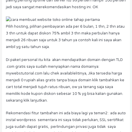
paling penting uptime dari server itu 99 persen hampir 100 persen
jadi saya sangat merekomendasikan hosting ini. OK
Pilih hosting, pilihan pembayaran ada per 6 bulan, 1 thn, 2 thn atau
3 thn untuk dapat diskon 75% ambil 3 thn maka perbulan hanya
menjadi 26 ribuan saja untuk 3 tahun ya contoh kali ini saya akan
ambil yg satu tahun saja.
Di paket personal itu kita akan mendapatkan domain dengan TLD
.com gratis saya sudah menyiapkan nama domainya:
mywebstutorial.com lalu chek availablelitinya, Jika tersedia harga
menjadi 0 rupiah alias gratis tanpa biaya domain klik tambahkan ke
cart total menjadi tujuh ratus ribuan, ow ya tenang saja saya
memiliki kode kupon diskon sebesar 10 % yg bisa kalian gunakan.
sekarang klik lanjutkan.
Rekomendasi fitur tambahan ini ada biaya lagi ya teman2 : ada auto
instal wordpress sementara ini saya tidak perlukan, SSL sertifikat
juga sudah dapat gratis, perlindungan privasi juga tidak saya