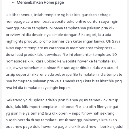
Menambahkan Home page
klik lihat semua, inilah template yg bisa kita gunakan sebagai
homepage cara membuat website toko online contoh saya ingin
menggunakna template ini nama templatenya pakaian pria klik
preview ini dia desain nya simple dengan 3 kategori, lalu ada
highlights produk, promo banner dan keterangan lainya. Ok Saya
akan import template ini carannya di member area tokopress –
download produk lalu download file ini elementor templetes 10
homepages klik, cara upload ke website hover ke template lalu
klik, ow ya sebelum di upload file tadi agar dibuka dulu zip atau di
unzip seperti ini karena ada beberapa file template ini dia template
nya homepage pakaian pria kalau masih ragu kita bisa lihat file png
nya ini dia template saya ingin import.
Sekarang yg di upload adalah json filenya yg ini teman2 ok tutup
dulu, lalu klik import template – choose file lalu pilih filenya ingat
yg json file ya teman2 lalu klik open – import now nah sekrang
sudah berada di my template untuk menggunakannya kita akan
buat new page dulu hover ke page lalu klik add new – berikan judul