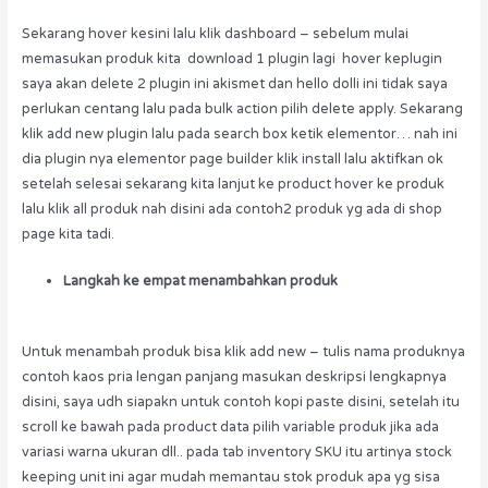
Sekarang hover kesini lalu klik dashboard – sebelum mulai
memasukan produk kita download 1 plugin lagi hover keplugin
saya akan delete 2 plugin ini akismet dan hello dolli ini tidak saya
perlukan centang lalu pada bulk action pilih delete apply. Sekarang
klik add new plugin lalu pada search box ketik elementor… nah ini
dia plugin nya elementor page builder klik install lalu aktifkan ok
setelah selesai sekarang kita lanjut ke product hover ke produk
lalu klik all produk nah disini ada contoh2 produk yg ada di shop
page kita tadi.
Langkah ke empat menambahkan produk
Untuk menambah produk bisa klik add new – tulis nama produknya
contoh kaos pria lengan panjang masukan deskripsi lengkapnya
disini, saya udh siapakn untuk contoh kopi paste disini, setelah itu
scroll ke bawah pada product data pilih variable produk jika ada
variasi warna ukuran dll.. pada tab inventory SKU itu artinya stock
keeping unit ini agar mudah memantau stok produk apa yg sisa