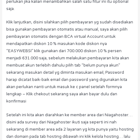
perlukan jika kalian menambahkan salah satu fitur ini itu optional
saja.
Klik lanjutkan, disini silahkan pilih pembayaran yg sudah disediakan
bisa gunakan pembayaran otomatis atau manual, saya akan pilih
pembayaran otomatis dengan BCA virtual Account untuk
mendapatkan diskon 10 % masukan kode diskon nya
“EASYWEBSI” klik gunakan dari 700.000 diskon 10 % persen
menjadi 631.000 saja, sebelum melakukan pembayaran kita akan
membuat akun terlebih dahulu pilih tab “belum punya akun”
sekarang masukan detail yg diminta masukan email, Password
harap dicatat baik-baik email dan password yang digunakan kita
akan perlukan nanti untuk masuk ke c panel setelah formnya
lengkap – Klik chekout sekarang saya akan bayar dulu dan
konfirmasi
Setelah ini kita akan diarahkan ke member area dari Niagahoster…
disini ada survey dari Niagahoster ikuti saja seperti ini nah
sekarang di member area ada 2 layanan yg kita punya yaitu hosting
dan domain pada tab hosting dibawah ini klik kelola hosting… lalu