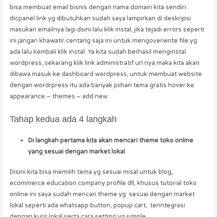
bisa membuat email bisnis dengan nama domain kita sendiri
dicpanel link yg dibutuhkan sudah saya lampirkan di deskripsi
masukan emailnya lagi dsini lalu klik instal, jika tejadi errors seperti
ini jangan khawatir centang saja ini untuk mengoverwrite file yg
ada lalu kembali klik instal. Ya kita sudah berhasil menginstal
wordpress, sekarang klik link administratif url nya maka kita akan
dibawa masuk ke dashboard wordpress, untuk membuat website
dengan wordrpress itu ada banyak piihan tema gratis hover ke
appearance – themes – add new
Tahap kedua ada 4 langkah
Di langkah pertama kita akan mencari theme toko online
yang sesuai dengan market lokal
Disini kita bisa memilih tema yg sesuai misal untuk blog,
ecommerce education company profile dll, khusus tutorial toko
online ini saya sudah mencari theme yg sesuai dengan market
lokal seperti ada whatsapp button, popup cart, terintegrasi
dengan kurir lokal serta cara setting yg simple.