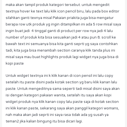
maka akan tampil produk kategori tersebut. untuk mengedit
textnya hover ke text lalu klik icon pencil biru, lalu pada box editor
silahkan ganti texnya misal Pakaian priakita juga bisa mengatur
berapa row utk produk yg ingin ditampilkan ini ada 5 row misal saya
ingin buat jadi 4 tinggal ganti di product per row nya jadi 4 lalu
number of produk kita bisa sesuaikan jadi 4 atau pun 8. scroll ke
bawah text ini semuanya bisa kita ganti seprti yg saya contohkan
tadi, kita juga bisa menambah section caranya klik tanda plus ini
misal saya mau buat highlights produk lagi widget nya juga bisa di
kopi paste
Untuk widget textnya ini k klik kanan di icon pensil ini lalu copy
setelah itu paste disini pada kotak section yg baru klik kanan lalu
paste. Untuk mengeditnya sama seperti tadi misal disini saya akan
isi dengan kategori pakaian wanita, setelah itu saya akan kopi
widget produk nya klik kanan copy lalu paste saja di kotak section
ini klik kanan paste, sekarang saya akan panggil kategori womans,
nah maka akan jadi seprti ini saya rasa tidak ada yg susah ya
teman2 jika kalian bingung itu bisa dicari lagi.