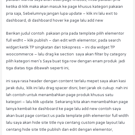
ketika di klik maka akan masuk ke page khusus kategori pakaian
pria saja, Sebelumnya jangan lupa update – klik ini lalu exit to
dashboard, di dashboard hover ke page lalu add new
Berikan judul contoh pakaian pria pada template pilih elementor
full widht – klik publish – dan edit with elementor, pada search
widget ketik TP singkatan dari tokopress – ini dia widget TP
woocommerce – lalu drag ke section saya akan filter by category
pilih kategori men’s Saya buat tiga row dengan enam produk jadi
tiga diatas tiga dibawah seperti ini,
ini saya rasa header dengan content terlalu mepet saya akan kasi
jarak dulu, klik ini lalu drag spacer disni, beri jarak ok cukup. nah ini
lah contoh untuk menambahkan page produk khusus satu
kategori – lalu klik update. Sekarang kita akan menambahkan page
lainya kembali ke dashboard ke page lalu add new contoh saya
akan buat page contact us pada template pilih elementor full width
lalu saya akan hide site title nya centang custom page layout lalu
centang hide site title publish dan edit dengan elementor,