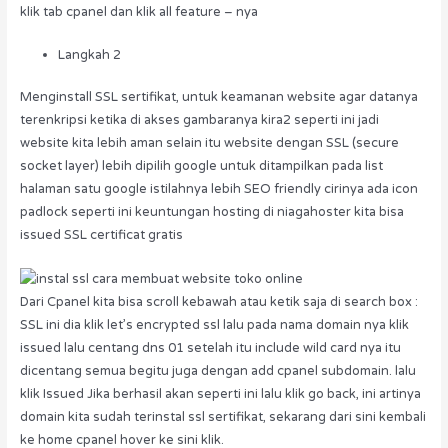
klik tab cpanel dan klik all feature – nya
Langkah 2
Menginstall SSL sertifikat, untuk keamanan website agar datanya
terenkripsi ketika di akses gambaranya kira2 seperti ini jadi
website kita lebih aman selain itu website dengan SSL (secure
socket layer) lebih dipilih google untuk ditampilkan pada list
halaman satu google istilahnya lebih SEO friendly cirinya ada icon
padlock seperti ini keuntungan hosting di niagahoster kita bisa
issued SSL certificat gratis
Dari Cpanel kita bisa scroll kebawah atau ketik saja di search box :
SSL ini dia klik let’s encrypted ssl lalu pada nama domain nya klik
issued lalu centang dns 01 setelah itu include wild card nya itu
dicentang semua begitu juga dengan add cpanel subdomain. lalu
klik Issued Jika berhasil akan seperti ini lalu klik go back, ini artinya
domain kita sudah terinstal ssl sertifikat, sekarang dari sini kembali
ke home cpanel hover ke sini klik.