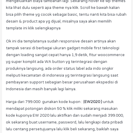
mengeluarkan biaya tambahan lagi. Sekarang hover ke wp themes
kita lihat dulu seperti apa theme nya klik. Scroll ke bawah kalian
bisa pilih theme yg cocok sebagai basic, tentu nanti kita bisa rubah
desain & product apa yg dijual, misalnya saya akan memilih
template ini klik selengkapnya
Ok ini dia templatenya sudah responsive desain artinya akan
tampak serasi di berbagai ukuran gadget mobile first teknologi
dengan loading sangat cepat hanya 1,9 detik, fitur woocommerce
yg super komplit ada WA button yg terintegrasi dengan
produknya langsung, ada order status label ada indo ongkir
meliputi kecamatan di indonesia yg terintegrasi langsung saat
pembayaran support sebagian besar perusahaan ekspedisi di
Indonesia dan masih banyak lagi lainya.
Harga dari 799.000 gunakan kode kupon : (
EW2020 )
untuk
mendapat potongan diskon 50 % klik miliki sekarang masukan
kode kuponya EW 2020 lalu aktifkan dan sudah menjadi 399.000,
ok sekarang buat username, password, lalu lengkapi data pribadi
lalu centang persetujuanya lalu klik beli sekarang, baiklah saya