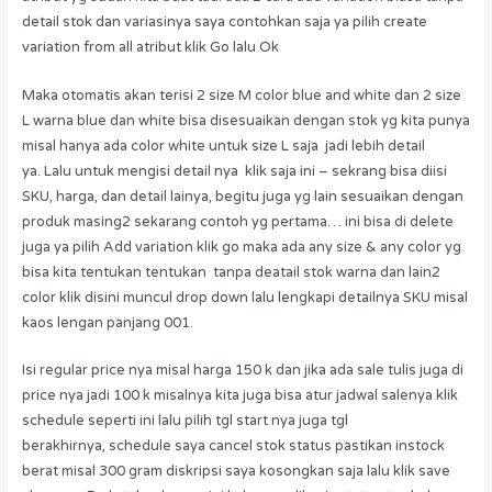
detail stok dan variasinya saya contohkan saja ya pilih create
variation from all atribut klik Go lalu Ok
Maka otomatis akan terisi 2 size M color blue and white dan 2 size
L warna blue dan white bisa disesuaikan dengan stok yg kita punya
misal hanya ada color white untuk size L saja jadi lebih detail
ya. Lalu untuk mengisi detail nya klik saja ini – sekrang bisa diisi
SKU, harga, dan detail lainya, begitu juga yg lain sesuaikan dengan
produk masing2 sekarang contoh yg pertama… ini bisa di delete
juga ya pilih Add variation klik go maka ada any size & any color yg
bisa kita tentukan tentukan tanpa deatail stok warna dan lain2
color klik disini muncul drop down lalu lengkapi detailnya SKU misal
kaos lengan panjang 001.
Isi regular price nya misal harga 150 k dan jika ada sale tulis juga di
price nya jadi 100 k misalnya kita juga bisa atur jadwal salenya klik
schedule seperti ini lalu pilih tgl start nya juga tgl
berakhirnya, schedule saya cancel stok status pastikan instock
berat misal 300 gram diskripsi saya kosongkan saja lalu klik save