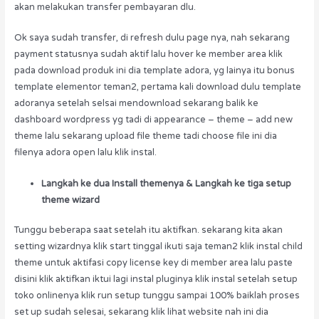
akan melakukan transfer pembayaran dlu.
Ok saya sudah transfer, di refresh dulu page nya, nah sekarang
payment statusnya sudah aktif lalu hover ke member area klik
pada download produk ini dia template adora, yg lainya itu bonus
template elementor teman2, pertama kali download dulu template
adoranya setelah selsai mendownload sekarang balik ke
dashboard wordpress yg tadi di appearance – theme – add new
theme lalu sekarang upload file theme tadi choose file ini dia
filenya adora open lalu klik instal.
Langkah ke dua Install themenya & Langkah ke tiga setup
theme wizard
Tunggu beberapa saat setelah itu aktifkan. sekarang kita akan
setting wizardnya klik start tinggal ikuti saja teman2 klik instal child
theme untuk aktifasi copy license key di member area lalu paste
disini klik aktifkan iktui lagi instal pluginya klik instal setelah setup
toko onlinenya klik run setup tunggu sampai 100% baiklah proses
set up sudah selesai, sekarang klik lihat website nah ini dia