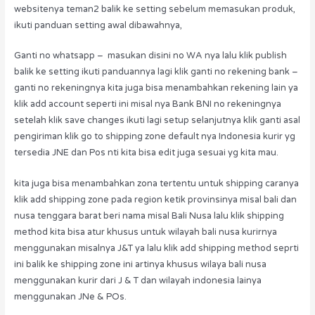
websitenya teman2 balik ke setting sebelum memasukan produk,
ikuti panduan setting awal dibawahnya,
Ganti no whatsapp – masukan disini no WA nya lalu klik publish
balik ke setting ikuti panduannya lagi klik ganti no rekening bank –
ganti no rekeningnya kita juga bisa menambahkan rekening lain ya
klik add account seperti ini misal nya Bank BNI no rekeningnya
setelah klik save changes ikuti lagi setup selanjutnya klik ganti asal
pengiriman klik go to shipping zone default nya Indonesia kurir yg
tersedia JNE dan Pos nti kita bisa edit juga sesuai yg kita mau.
kita juga bisa menambahkan zona tertentu untuk shipping caranya
klik add shipping zone pada region ketik provinsinya misal bali dan
nusa tenggara barat beri nama misal Bali Nusa lalu klik shipping
method kita bisa atur khusus untuk wilayah bali nusa kurirnya
menggunakan misalnya J&T ya lalu klik add shipping method seprti
ini balik ke shipping zone ini artinya khusus wilaya bali nusa
menggunakan kurir dari J & T dan wilayah indonesia lainya
menggunakan JNe & POs.