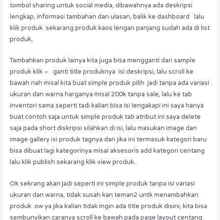
tombol sharing untuk social media, dibawahnya ada deskripsi
lengkap, informasi tambahan dan ulasan, balik ke dashboard lalu
klik produk sekarang produk kaos lengan panjang sudah ada di list
produk,
Tambahkan produk lainya kita juga bisa mengganti dari sample
produk klik – ganti title produknya isi deskripsi, lalu scroll ke
bawah nah misal kita buat simple produk pilih jadi tanpa ada variasi
ukuran dan warna harganya misal 200k tanpa sale, lalu ke tab
inventori sama seperti tadi kalian bisa isi lengakapi ini saya hanya
buat contoh saja untuk simple produk tab atribut ini saya delete
saja pada short diskripsi silahkan di isi, lalu masukan image dan
image gallery isi produk tagnya dan jika ini termasuk kategori baru
bisa dibuat lagi kategorinya misal aksesoris add kategori centang
lalu klik publish sekarang klik view produk.
Ok sekrang akan jadi seperti ini simple produk tanpa isi variasi
ukuran dan warna, tidak susah kan teman2 untk menambahkan
produk. ow ya jika kalian tidak ingin ada title produk disini, kita bisa
sembunyikan caranya scroll ke bawah pada page layout centang