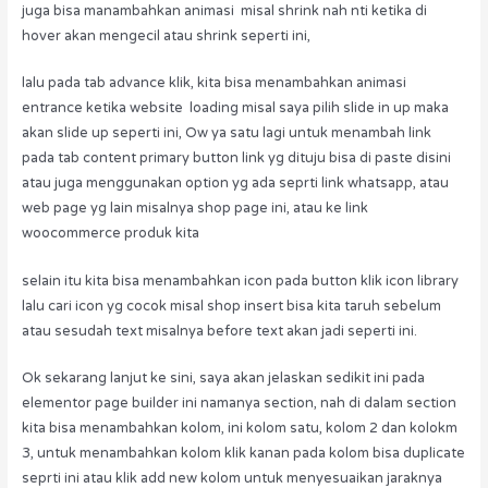
juga bisa manambahkan animasi misal shrink nah nti ketika di
hover akan mengecil atau shrink seperti ini,
lalu pada tab advance klik, kita bisa menambahkan animasi
entrance ketika website loading misal saya pilih slide in up maka
akan slide up seperti ini, Ow ya satu lagi untuk menambah link
pada tab content primary button link yg dituju bisa di paste disini
atau juga menggunakan option yg ada seprti link whatsapp, atau
web page yg lain misalnya shop page ini, atau ke link
woocommerce produk kita
selain itu kita bisa menambahkan icon pada button klik icon library
lalu cari icon yg cocok misal shop insert bisa kita taruh sebelum
atau sesudah text misalnya before text akan jadi seperti ini.
Ok sekarang lanjut ke sini, saya akan jelaskan sedikit ini pada
elementor page builder ini namanya section, nah di dalam section
kita bisa menambahkan kolom, ini kolom satu, kolom 2 dan kolokm
3, untuk menambahkan kolom klik kanan pada kolom bisa duplicate
seprti ini atau klik add new kolom untuk menyesuaikan jaraknya