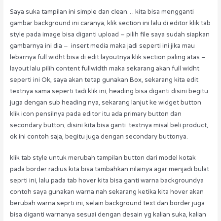
Saya suka tampilan ini simple dan clean… kita bisa mengganti
gambar background ini caranya, klik section ini lalu di editor klik tab
style pada image bisa diganti upload – pilih file saya sudah siapkan
gambarnya ini dia – insert media maka jadi seperti ini jika mau
lebarnya full widht bisa di edit layoutnya klik section paling atas –
layout lalu pilih content fullwidth maka sekarang akan full widht
seperti ini Ok, saya akan tetap gunakan Box, sekarang kita edit
textnya sama seperti tadi klik ini, heading bisa diganti disini begitu
juga dengan sub heading nya, sekarang lanjut ke widget button
klik icon pensilnya pada editor itu ada primary button dan
secondary button, disini kita bisa ganti textnya misal beli product,
ok ini contoh saja, begitu juga dengan secondary buttonya.
klik tab style untuk merubah tampilan button dari model kotak
pada border radius kita bisa tambahkan nilainya agar menjadi bulat
seprti ini, lalu pada tab hover kita bisa ganti warna backgroundya
contoh saya gunakan warna nah sekarang ketika kita hover akan
berubah warna seprti ini, selain background text dan border juga
bisa diganti warnanya sesuai dengan desain yg kalian suka, kalian