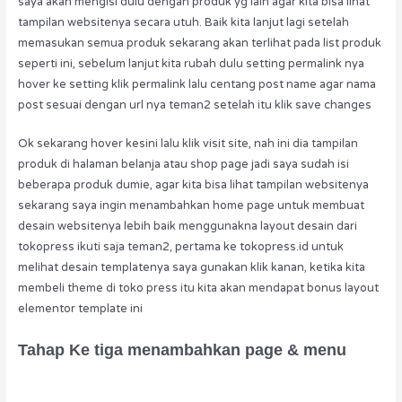
saya akan mengisi dulu dengan produk yg lain agar kita bisa lihat
tampilan websitenya secara utuh. Baik kita lanjut lagi setelah
memasukan semua produk sekarang akan terlihat pada list produk
seperti ini, sebelum lanjut kita rubah dulu setting permalink nya
hover ke setting klik permalink lalu centang post name agar nama
post sesuai dengan url nya teman2 setelah itu klik save changes
Ok sekarang hover kesini lalu klik visit site, nah ini dia tampilan
produk di halaman belanja atau shop page jadi saya sudah isi
beberapa produk dumie, agar kita bisa lihat tampilan websitenya
sekarang saya ingin menambahkan home page untuk membuat
desain websitenya lebih baik menggunakna layout desain dari
tokopress ikuti saja teman2, pertama ke tokopress.id untuk
melihat desain templatenya saya gunakan klik kanan, ketika kita
membeli theme di toko press itu kita akan mendapat bonus layout
elementor template ini
Tahap Ke tiga menambahkan page & menu