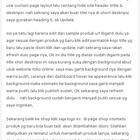
use custom page layout lalu centang hide site header tittle &
deskripsi. nah sekrang saya akan buat titel nya di short deskripsi
saya gunakan heading 5, ok Update
ow ya satu lagi karena edit dari sample produk url diganti dulu ya
agar sesuai dengan produk yg baru klik edit permalink kopi title yg
baru lalu paste disini klik dan update, nah sekrang saya rakan
efresh dulu page nya, Ok ini dia title yg diatas sudah diganti pada
title shor deskripsi ini saya kurang suka dengan background abu2
utuk website toko online saya mau ganti background nya dengan
warna putih, caranya dari dashboard hover ke appearence lalu klik
background maka otomatis ke background saya ganti menjadi
warna putih, lalu klik publish sudah, Ok sekarang saya refresh
dulu… nah background sudah berganti menjadi putih sesuai yg
saya inginkan,
Sekarang balik ke shop klik saja logo ini.. di page shop otomatis
produk yg baru kita buat tadi akan ditambahkan disini. Silahkan
dilanjutkan ya teman2 untuk menambah produk lainya, sekarang